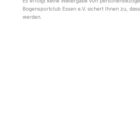
Es erfolgt keine Weitergabe von personenbezoge
Bogensportclub Essen e.V. sichert Ihnen zu, das
werden.