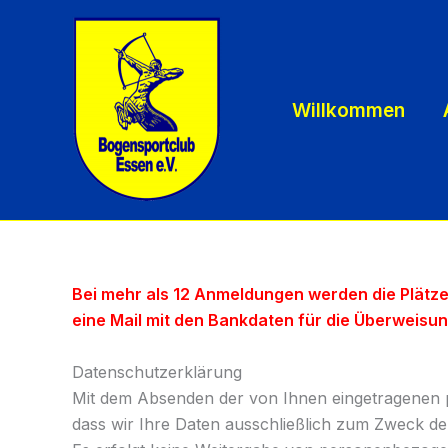
Zum
Inhalt
springen
Willkommen
Bei mehr als 12 Anmeldungen werden die Plätz
eine Mail mit den Bankdaten für die Überweisu
Datenschutzerklärung
Mit dem Absenden der von Ihnen eingetragenen 
dass wir Ihre Daten ausschließlich zum Zweck d