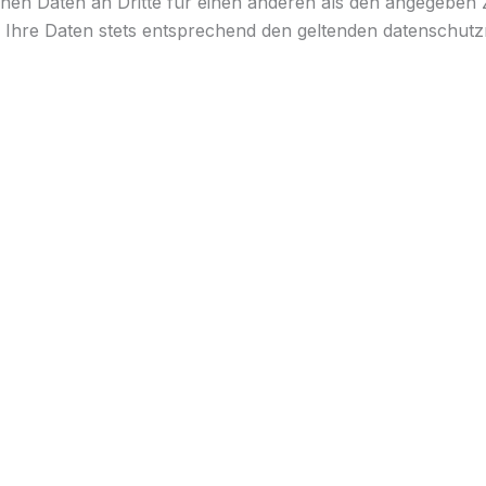
nen Daten an Dritte für einen anderen als den angegeben
s Ihre Daten stets entsprechend den geltenden datenschut