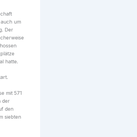
chaft
g auch um
g. Der
icherweise
chossen
plätze
l hatte.
art.
e mit 571
n der
uf den
m siebten