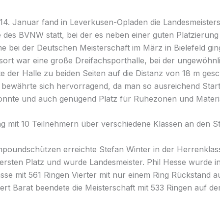
14. Januar fand in Leverkusen-Opladen die Landesmeisters
 des BVNW statt, bei der es neben einer guten Platzierun
me bei der Deutschen Meisterschaft im März in Bielefeld gin
ort war eine große Dreifachsporthalle, bei der ungewöhnl
te der Halle zu beiden Seiten auf die Distanz von 18 m ges
 bewährte sich hervorragend, da man so ausreichend Start
nnte und auch genügend Platz für Ruhezonen und Materia
g mit 10 Teilnehmern über verschiedene Klassen an den St
poundschützen erreichte Stefan Winter in der Herrenklass
ersten Platz und wurde Landesmeister. Phil Hesse wurde i
asse mit 561 Ringen Vierter mit nur einem Ring Rückstand a
bert Barat beendete die Meisterschaft mit 533 Ringen auf de