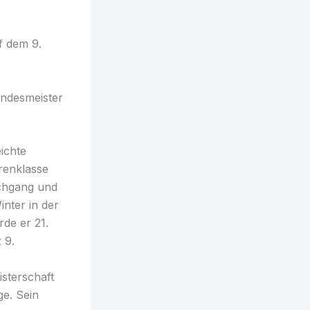
f dem 9.
andesmeister
ichte
renklasse
rchgang und
inter in der
de er 21.
 9.
isterschaft
e. Sein