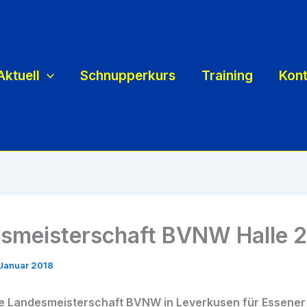
Aktuell
Schnupperkurs
Training
Kont
smeisterschaft BVNW Halle 
 Januar 2018
he Landesmeisterschaft BVNW in Leverkusen für Essener